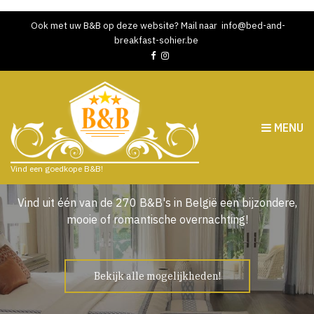
Ook met uw B&B op deze website? Mail naar
info@bed-and-
breakfast-sohier.be
MENU
Bed en Breakfast boeken
Vind een goedkope B&B!
Vind uit één van de 270 B&B's in België een bijzondere,
mooie of romantische overnachting!
Bekijk alle mogelijkheden!